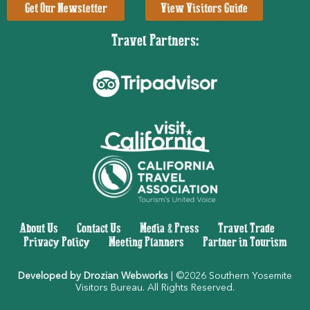
Get Our Newsletter
View Visitors Guide
Travel Partners:
About Us
|
Contact Us
|
Media & Press
|
Travel Trade
|
Privacy Policy
|
Meeting Planners
|
Partner in Tourism
Developed by Drozian Webworks
| ©2026 Southern Yosemite
Visitors Bureau. All Rights Reserved.